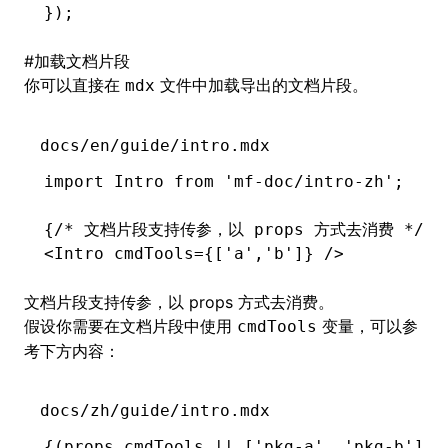
});
#
加载文档片段
你可以直接在
文件中加载导出的文档片段。
mdx
docs/en/guide/intro.mdx
import
 Intro 
from
 'mf-doc/intro-zh'
;
{
/* 文档片段支持传参，以 props 方式去消费 */
}
<
Intro
 cmdTools
=
{[
'a'
,
'b'
]} />
文档片段支持传参，以 props 方式去消费。
假设你需要在文档片段中使用
变量，可以参
cmdTools
考下方内容：
docs/zh/guide/intro.mdx
{
(
props
.cmdTools 
||
 [
'pkg-a'
,
 'pkg-b'
])
.