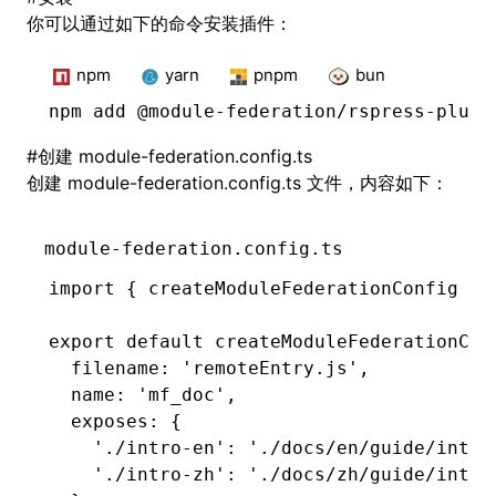
你可以通过如下的命令安装插件：
npm
yarn
pnpm
bun
npm
 add @module-federation/rspress-plugi
#
创建
module-federation.config.ts
创建
module-federation.config.ts
文件，内容如下：
module-federation.config.ts
import
 { createModuleFederationConfig } 
export
 default
 createModuleFederationCon
  filename
:
 'remoteEntry.js'
,
  name
:
 'mf_doc'
,
  exposes
:
 {
    './intro-en'
:
 './docs/en/guide/intro
    './intro-zh'
:
 './docs/zh/guide/intro