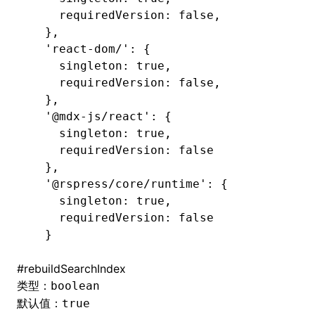
    requiredVersion
:
 false
,
  },
  'react-dom/': {
    singleton
:
 true
,
    requiredVersion
:
 false
,
  },
  '@mdx-js/react': {
    singleton
:
 true
,
    requiredVersion
:
 false
  },
  '@rspress/core/runtime': {
    singleton
:
 true
,
    requiredVersion
:
 false
  }
#
rebuildSearchIndex
类型：
boolean
默认值：
true