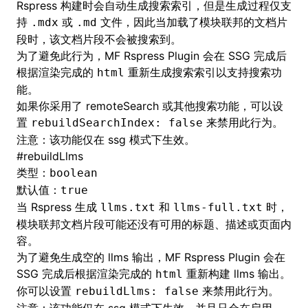
Rspress 构建时会自动生成搜索索引，但是生成过程仅支
持
或
文件，因此当加载了模块联邦的文档片
.mdx
.md
段时，该文档片段不会被搜索到。
为了避免此行为，MF Rspress Plugin 会在 SSG 完成后
根据渲染完成的
重新生成搜索索引以支持搜索功
html
能。
如果你采用了 remoteSearch 或其他搜索功能，可以设
置
来禁用此行为。
rebuildSearchIndex: false
注意：该功能仅在 ssg 模式下生效。
#
rebuildLlms
类型：
boolean
默认值：
true
当 Rspress 生成
和
时，
llms.txt
llms-full.txt
模块联邦文档片段可能还没有可用的标题、描述或页面内
容。
为了避免生成空的 llms 输出，MF Rspress Plugin 会在
SSG 完成后根据渲染完成的
重新构建 llms 输出。
html
你可以设置
来禁用此行为。
rebuildLlms: false