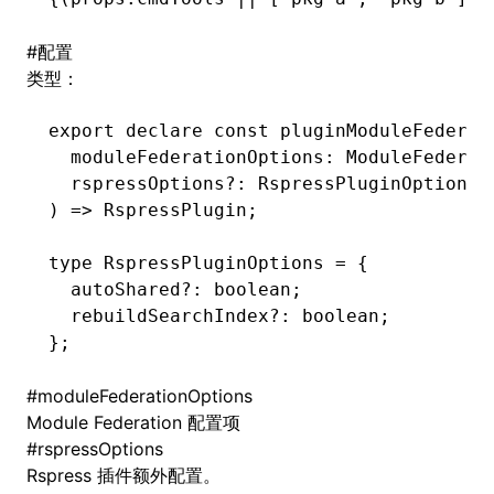
#
配置
类型：
export
 declare
 const
 pluginModuleFederat
  moduleFederationOptions
:
 ModuleFederat
  rspressOptions
?:
 RspressPluginOptions
,
) 
=>
 RspressPlugin
;
type
 RspressPluginOptions
 =
 {
  autoShared
?:
 boolean
;
  rebuildSearchIndex
?:
 boolean
;
};
#
moduleFederationOptions
Module Federation
配置项
#
rspressOptions
Rspress 插件额外配置。