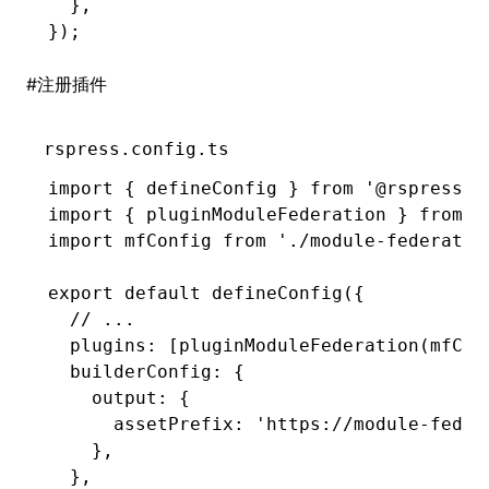
  }
,
});
#
注册插件
rspress.config.ts
import
 { defineConfig } 
from
 '@rspress/c
import
 { pluginModuleFederation } 
from
 '
import
 mfConfig 
from
 './module-federatio
export
 default
 defineConfig
({
  // ...
  plugins
:
 [
pluginModuleFederation
(mfCon
  builderConfig
:
 {
    output
:
 {
      assetPrefix
:
 'https://module-feder
    }
,
  }
,