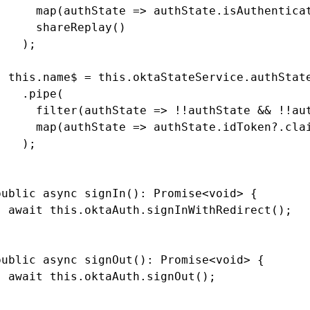
      map
(authState 
=>
 authState
.isAuthentica
      shareReplay
()
    );
  this
.name$ 
=
 this
.
oktaStateService
.authStat
    .pipe
(
      filter
(authState 
=>
 !!
authState 
&&
 !!
au
      map
(authState 
=>
 authState
.
idToken
?.
cla
    );
}
public
 async
 signIn
()
:
 Promise
<
void
> {
  await
 this
.
oktaAuth
.signInWithRedirect
();
}
public
 async
 signOut
()
:
 Promise
<
void
> {
  await
 this
.
oktaAuth
.signOut
();
}