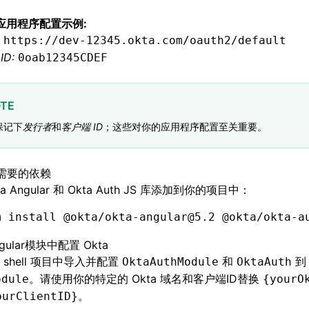
a 应用程序配置示例:
https://dev-12345.okta.com/oauth2/default
 ID:
0oab12345CDEF
TE
保记下
发行者
和
客户端 ID
；这些对你的应用程序配置至关重要。
需要的依赖
ta Angular 和 Okta Auth JS 库添加到你的项目中：
m
 install
 @okta/okta-angular@5.2
 @okta/okta-a
gular模块中配置 Okta
 shell 项目中导入并配置
和
到
OktaAuthModule
OktaAuth
。请使用你的特定的 Okta 域名和客户端ID替换
odule
{yourO
。
ourClientID}