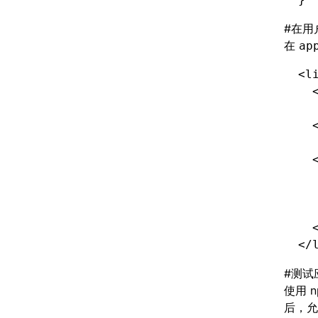
#
在用
在
ap
<
l
  
  
  
  
  
  
  
  
</
#
测试
使用 
后，允