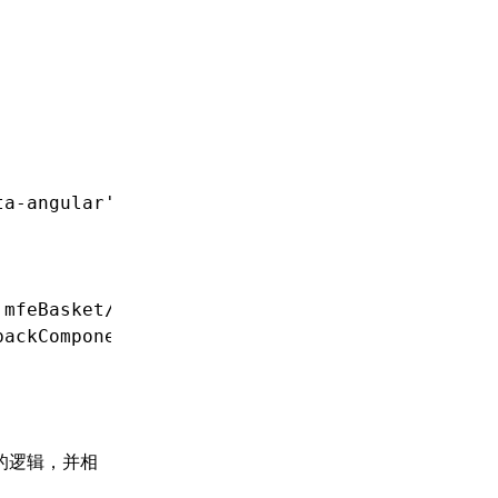
ta-angular'
;
'mfeBasket/Module'
)
.then
(m 
=>
 m
.BasketModule)
backComponent }
出的逻辑，并相