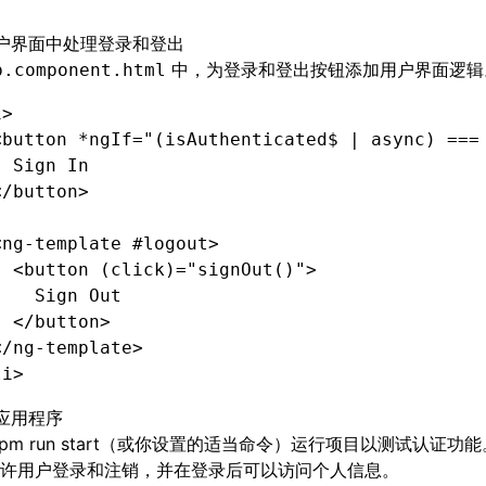
户界面中处理登录和登出
中，为登录和登出按钮添加用户界面逻辑
p.component.html
i
>
<
button
 *ngIf
=
"(isAuthenticated$ | async) ===
  Sign In
</
button
>
<
ng-template
 #logout
>
  <
button
 (click)
=
"signOut()"
>
    Sign Out
  </
button
>
</
ng-template
>
li
>
应用程序
npm run start（或你设置的适当命令）运行项目以测试认证功
许用户登录和注销，并在登录后可以访问个人信息。