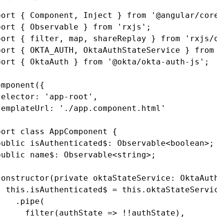
port
 { Component
,
 Inject } 
from
 '@angular/cor
port
 { Observable } 
from
 'rxjs'
;
port
 { filter
,
 map
,
 shareReplay } 
from
 'rxjs/
port
 { OKTA_AUTH
,
 OktaAuthStateService } 
from
port
 { OktaAuth } 
from
 '@okta/okta-auth-js'
;
omponent
({
selector
:
 'app-root'
,
templateUrl
:
 './app.component.html'
port
 class
 AppComponent
 {
public
 isAuthenticated$
:
 Observable
<
boolean
>;
public
 name$
:
 Observable
<
string
>;
constructor
(
private
 oktaStateService
:
 OktaAut
  this
.isAuthenticated$ 
=
 this
.
oktaStateServi
    .pipe
(
      filter
(authState 
=>
 !!
authState)
,