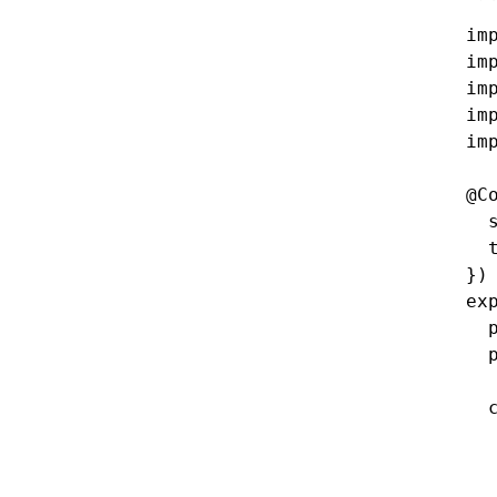
im
im
im
im
im
@
C
  
  
})
ex
  
  
  
  
  
  