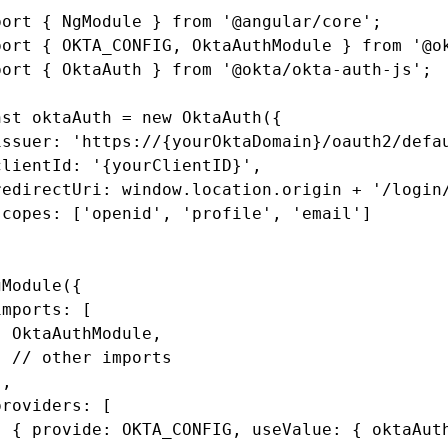
port
 { NgModule } 
from
 '@angular/core'
;
port
 { OKTA_CONFIG
,
 OktaAuthModule } 
from
 '@o
port
 { OktaAuth } 
from
 '@okta/okta-auth-js'
;
nst
 oktaAuth
 =
 new
 OktaAuth
({
issuer
:
 'https://{yourOktaDomain}/oauth2/defa
clientId
:
 '{yourClientID}'
,
redirectUri
:
 window
.
location
.origin 
+
 '/login
scopes
:
 [
'openid'
,
 'profile'
,
 'email'
]
;
gModule
({
imports
:
 [
  OktaAuthModule
,
  // other imports
]
,
providers
:
 [
  { provide
:
 OKTA_CONFIG
,
 useValue
:
 { oktaAut