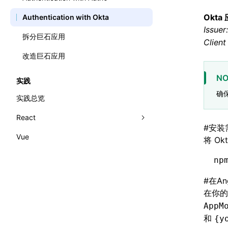
Okt
Authentication with Okta
Issuer:
拆分巨石应用
Client
改造巨石应用
NO
实践
确
实践总览
React
#
安装
Vue
React 实践
将 Ok
Rsbuild CRA
np
国际化 (i18n)
#
在An
在你的
AppM
和
{y