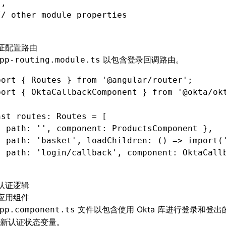
]
,
// other module properties
证配置路由
以包含登录回调路由。
pp-routing.module.ts
port
 { Routes } 
from
 '@angular/router'
;
port
 { OktaCallbackComponent } 
from
 '@okta/ok
nst
 routes
:
 Routes
 =
 [
{ path
:
 ''
,
 component
:
 ProductsComponent }
,
{ path
:
 'basket'
,
 loadChildren
:
 () 
=>
 import
(
{ path
:
 'login/callback'
,
 component
:
 OktaCall
认证逻辑
应用组件
文件以包含使用 Okta 库进行登录和登
pp.component.ts
新认证状态变量。