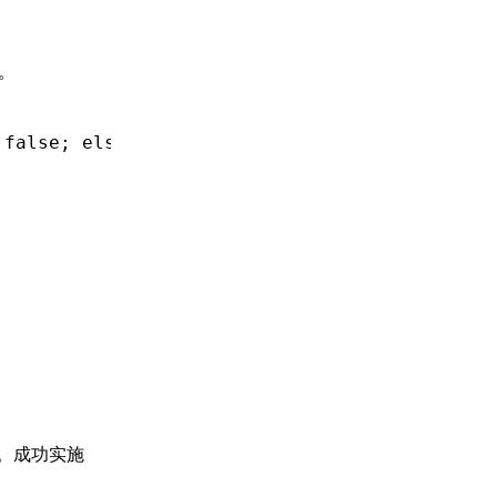
。
 false; else logout"
 (click)
=
"signIn()"
>
能。成功实施