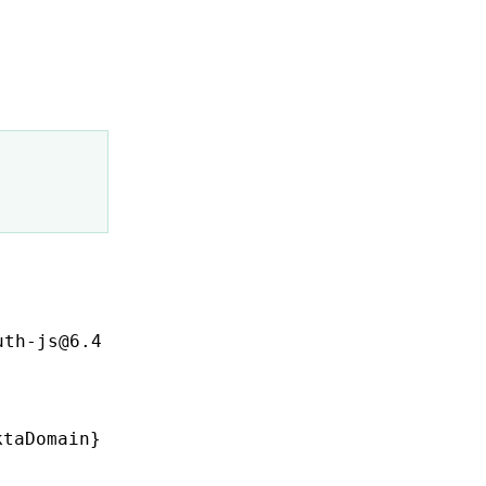
uth-js@6.4
ktaDomain}