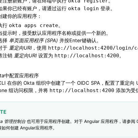
要注册新账户，请在终端中执行
。
okta register
如果你已经有账户，请通过运行
登录。
okta login
创建你的应用程序：
执行
。
okta apps create
当提示时，接受默认应用程序名称或提供一个新的。
选择
单页面应用程序 (SPA)
并按Enter键确认。
对于
重定向URI
，使用
http://localhost:4200/login/c
将注销
重定向URI
设置为
。
http://localhost:4200
kta中配置应用程序
 CLI 在你的 Okta 组织中创建了一个 OIDC SPA，配置了重定向
ryone 组访问权限，并将
添加为受
http://localhost:4200
TE
ta 管理控制台
也可用于应用程序创建。对于 Angular 应用程序，请参阅 O
如何创建 Angular应用程序。