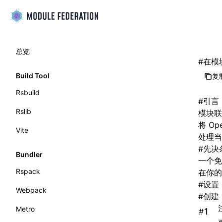
总览
#
在模块
Build Tool
复制
Rsbuild
#
引言
Rslib
模块联
将 O
Vite
处理当
#
先决
Bundler
一个免
Rspack
在你的
#
设置 
Webpack
#
创建 
Metro
#