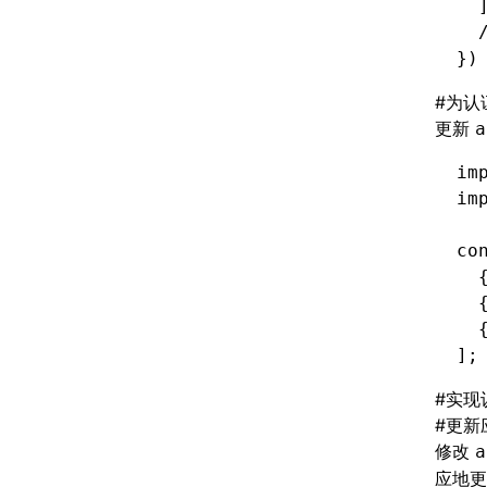
  
  
})
#
为认
更新
a
im
im
co
  
  
  
];
#
实现
#
更新
修改
a
应地更