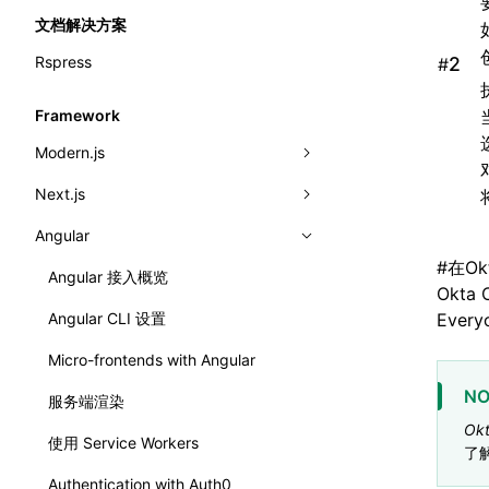
文档解决方案
Rspress
#
Framework
Modern.js
Next.js
Modern.js 接入概览
Angular
快速开始
Next.js 接入概览
#
在O
动态加载生产者
Basic Example
Angular 接入概览
Okta
动态远程模块
Angular CLI 设置
Eve
导入组件
Micro-frontends with Angular
NO
路由和导入页面
服务端渲染
Ok
使用 Express.js
使用 Service Workers
了解
预设
Authentication with Auth0