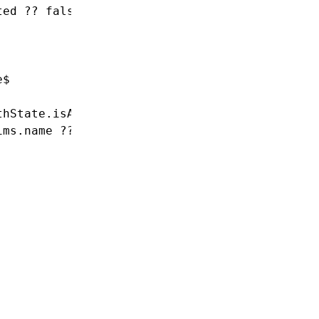
ted 
??
 false
)
,
e$
thState
.isAuthenticated)
,
ims
.name 
??
 ''
)