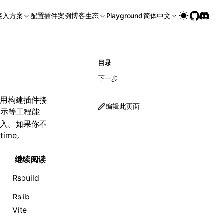
接入方案
配置
插件
案例
博客
生态
Playground
简体中文
目录
下一步
推荐使用构建插件接
编辑此页面
示等工程能
入。如果你不
ime。
继续阅读
Rsbuild
Rslib
Vite