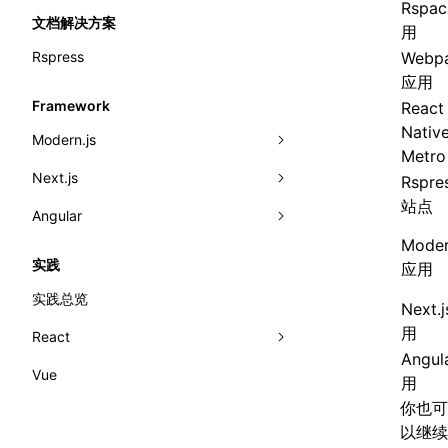
Rspa
文档解决方案
用
Rspress
Webp
应用
Framework
React
Native
Modern.js
Metro
Next.js
Modern.js 接入概览
Rspre
站点
Angular
快速开始
Next.js 接入概览
Moder
动态加载生产者
Basic Example
Angular 接入概览
实践
应用
动态远程模块
Angular CLI 设置
实践总览
Next.
导入组件
Micro-frontends with Angular
用
React
Angul
路由和导入页面
服务端渲染
Vue
React 实践
用
使用 Express.js
使用 Service Workers
你也可
Rsbuild CRA
以继
预设
Authentication with Auth0