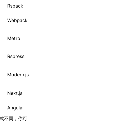
Rspack
Webpack
Metro
Rspress
Modern.js
Next.js
Angular
的方式不同，你可