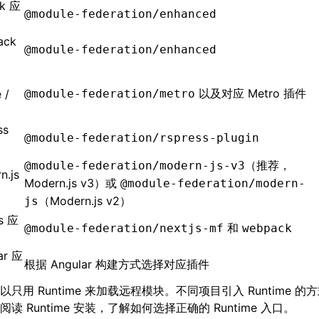
ck 应
@module-federation/enhanced
ack
@module-federation/enhanced
以及对应 Metro 插件
 /
@module-federation/metro
ss
@module-federation/rspress-plugin
（推荐，
@module-federation/modern-js-v3
n.js
Modern.js v3）或
@module-federation/modern-
（Modern.js v2）
js
js 应
和
@module-federation/nextjs-mf
webpack
ar 应
根据 Angular 构建方式选择对应插件
以只用 Runtime 来加载远程模块。不同项目引入 Runtime 
续阅读
Runtime 安装
，了解如何选择正确的 Runtime 入口。