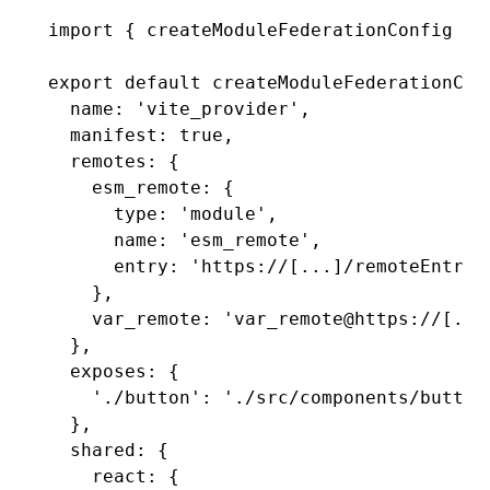
import
 { createModuleFederationConfig } 
export
 default
 createModuleFederationCon
  name
:
 'vite_provider'
,
  manifest
:
 true
,
  remotes
:
 {
    esm_remote
:
 {
      type
:
 'module'
,
      name
:
 'esm_remote'
,
      entry
:
 'https://[...]/remoteEntry.
    }
,
    var_remote
:
 'var_remote@https://[...
  }
,
  exposes
:
 {
    './button'
:
 './src/components/button
  }
,
  shared
:
 {
    react
:
 {