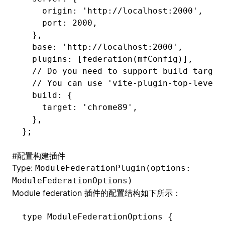
    origin
:
 'http://localhost:2000'
,
    port
:
 2000
,
  }
,
  base
:
 'http://localhost:2000'
,
  plugins
:
 [
federation
(mfConfig)]
,
  // Do you need to support build target
  // You can use 'vite-plugin-top-level-
  build
:
 {
    target
:
 'chrome89'
,
  }
,
};
#
配置构建插件
Type:
ModuleFederationPlugin(options:
ModuleFederationOptions)
Module federation 插件的配置结构如下所示：
type
 ModuleFederationOptions
 {