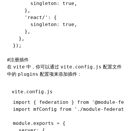
      singleton
:
 true
,
    }
,
    'react/'
:
 {
      singleton
:
 true
,
    }
,
  }
,
});
#
注册插件
在
中，你可以通过
配置文件
vite
vite.config.js
中的
配置项来添加插件：
plugins
vite.config.js
import
 { federation } 
from
 '@module-fede
import
 mfConfig 
from
 './module-federatio
module
.
exports
 =
 {
  server
:
 {