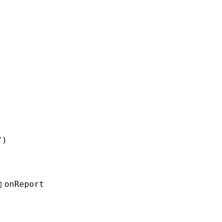
f
")
的
onReport