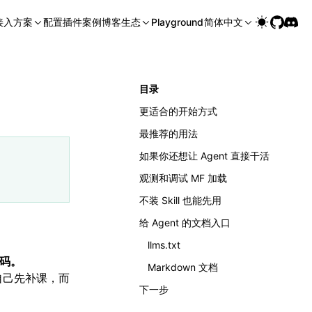
接入方案
配置
插件
案例
博客
生态
Playground
简体中文
目录
更适合的开始方式
最推荐的用法
如果你还想让 Agent 直接干活
观测和调试 MF 加载
不装 Skill 也能先用
给 Agent 的文档入口
llms.txt
代码。
Markdown 文档
你自己先补课，而
下一步