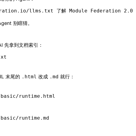
ration.io/llms.txt 了解 Module Federatio
gent 别瞎猜。
AI 先拿到文档索引：
txt
RL 末尾的
改成
就行：
.html
.md
/basic/runtime.html
/basic/runtime.md