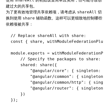
使用
的初始设置简单且实用，但可能导致创
shareAll
建过大的共享包。
为了更有效地管理共享依赖项，请考虑从
切
shareAll
换到使用
辅助函数。这样可以更细致地控制哪些
share
依赖项被共享：
// Replace shareAll with share:
const
 { 
share
,
 withModuleFederationPlugi
module
.
exports
 =
 withModuleFederationPlu
    // Specify the packages to share:
    shared
:
 share
({
        "@angular/core"
:
 { singleton
:
 tr
        "@angular/common"
:
 { singleton
:
 
        "@angular/common/http"
:
 { single
        "@angular/router"
:
 { singleton
:
 
    })
});