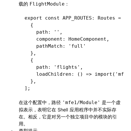
载的
：
FlightModule
export
 const
 APP_ROUTES
:
 Routes
 =
 [
  {
    path
:
 ''
,
    component
:
 HomeComponent
,
    pathMatch
:
 'full'
  }
,
  {
    path
:
 'flights'
,
    loadChildren
:
 () 
=>
 import
(
'mfe1
  }
,
];
在这个配置中，路径
是一个虚
'mfe1/Module'
拟表示，表明它在 Shell 应用程序中并不实际存
在。相反，它是对另一个独立项目中的模块的引
用。
类型提示