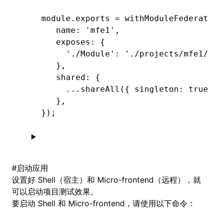
module
.
exports
 =
 withModuleFederatio
   name
:
 'mfe1'
,
   exposes
:
 {
     './Module'
:
 './projects/mfe1/sr
   }
,
   shared
:
 {
     ...
shareAll
({ singleton
:
 true
,
 
   }
,
});
#
启动应用
设置好 Shell（宿主）和 Micro-frontend（远程），就
可以启动项目测试效果。
要启动 Shell 和 Micro-frontend，请使用以下命令：