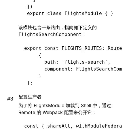
 })
 export
 class
 FlightsModule
 { }
该模块包含一条路由，指向如下定义的
：
FlightsSearchComponent
export
 const
 FLIGHTS_ROUTES
:
 Routes
 
     {
       path
:
 'flights-search'
,
       component
:
 FlightsSearchCompo
     }
 ];
配置生产者
#
为了将 FlightsModule 加载到 Shell 中，通过
Remote 的 Webpack 配置来公开它：
const
 { 
shareAll
,
 withModuleFederati