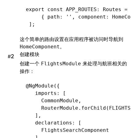
export
 const
 APP_ROUTES
:
 Routes
 =
 [
     { path
:
 ''
,
 component
:
 HomeComp
 ];
这个简单的路由设置在应用程序被访问时导航到
。
HomeComponent
创建模块
#
创建一个
来处理与航班相关的
FlightsModule
操作：
@
NgModule
({
   imports
:
 [
     CommonModule
,
     RouterModule
.forChild
(
FLIGHTS_R
   ]
,
   declarations
:
 [
     FlightsSearchComponent
   ]