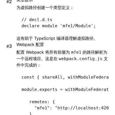
#
为虚拟路径创建一个类型定义：
// decl.d.ts
declare
 module
 'mfe1/Module'
;
这有助于 TypeScript 编译器理解虚拟路径。
Webpack 配置
#
配置 Webpack 将所有前缀为
的路径解析为
mfe1
一个远程项目。这是在
文
webpack.config.js
件中完成的：
const
 { 
shareAll
,
 withModuleFederati
module
.
exports
 =
 withModuleFederatio
   remotes
:
 {
     "mfe1"
:
 "http://localhost:4201/
   }
,