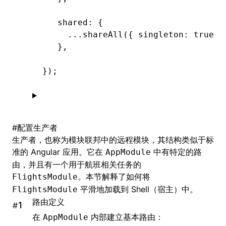
   shared
:
 {
     ...
shareAll
({ singleton
:
 true
,
 
   }
,
});
#
配置生产者
生产者，也称为模块联邦中的远程模块，其结构类似于标
准的 Angular 应用。它在
中有特定的路
AppModule
由，并且有一个用于航班相关任务的
。本节解释了如何将
FlightsModule
平滑地加载到 Shell（宿主）中。
FlightsModule
路由定义
#
在
内部建立基本路由：
AppModule