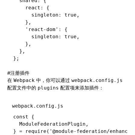
  shared
:
 {
    react
:
 {
      singleton
:
 true
,
    }
,
    'react-dom'
:
 {
      singleton
:
 true
,
    }
,
  }
,
};
#
注册插件
在
中，你可以通过
Webpack
webpack.config.js
配置文件中的
配置项来添加插件：
plugins
webpack.config.js
const
 {
  ModuleFederationPlugin
,
} 
=
 require
(
'@module-federation/enhanced