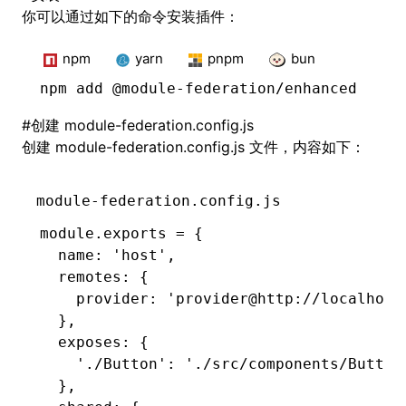
你可以通过如下的命令安装插件：
npm
yarn
pnpm
bun
npm
 add @module-federation/enhanced
#
创建
module-federation.config.js
创建
module-federation.config.js
文件，内容如下：
module-federation.config.js
module
.
exports
 =
 {
  name
:
 'host'
,
  remotes
:
 {
    provider
:
 'provider@http://localhost
  }
,
  exposes
:
 {
    './Button'
:
 './src/components/Button
  }
,