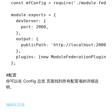
const
 mfConfig
 =
 require
(
'./module-feder
module
.
exports
 =
 {
  devServer
:
 {
    port
:
 2000
,
  }
,
  output
:
 {
    publicPath
:
 'http://localhost:2000/'
  }
,
  plugins
:
 [
new
 ModuleFederationPlugin
(m
};
#
配置
你可以在
Config 总览
页面找到所有配置项的详细说
明。
编辑此页面