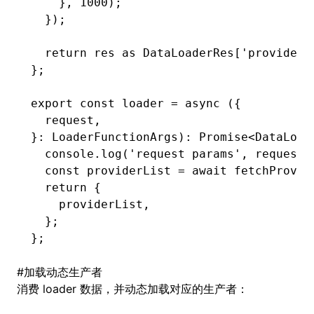
    }
,
 1000
);
  });
  return
 res 
as
 DataLoaderRes
[
'providerL
};
export
 const
 loader
 =
 async
 ({
  request
,
}
:
 LoaderFunctionArgs
)
:
 Promise
<
DataLoad
  console
.log
(
'request params'
,
 request)
  const
 providerList
 =
 await
 fetchProvid
  return
 {
    providerList
,
  };
};
#
加载动态生产者
消费 loader 数据，并动态加载对应的生产者：