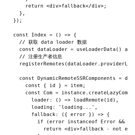
    return
 <
div
>fallback</
div
>;
  }
,
});
const
 Index
 =
 () 
=>
 {
  // 获取 data loader 数据
  const
 dataLoader
 =
 useLoaderData
() 
as
 
  // 注册生产者信息
  registerRemotes
(
dataLoader
.providerLis
  const
 DynamicRemoteSSRComponents
 =
 dat
    const
 { 
id
 } 
=
 item;
    const
 Com
 =
 instance
.createLazyCompo
      loader
:
 () 
=>
 loadRemote
(id)
,
      loading
:
 'loading...'
,
      fallback
:
 ({ error }) 
=>
 {
        if
 (error 
instanceof
 Error
 &&
 er
          return
 <
div
>fallback - not exi