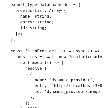
export
 type
 DataLoaderRes
 =
 {
  providerList
:
 Array
<{
    name
:
 string
;
    entry
:
 string
;
    id
:
 string
;
  }>;
};
const
 fetchProviderList
 =
 async
 () 
=>
 {
  const
 res
 =
 await
 new
 Promise
(resolve 
    setTimeout
(() 
=>
 {
      resolve
([
        {
          name
:
 'dynamic_provider'
,
          entry
:
 'http://localhost:3008/
          id
:
 'dynamic_provider/Image'
,
        }
,
      ]);