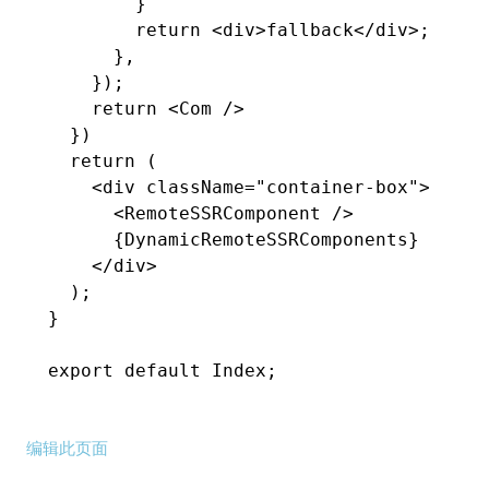
        }
        return
 <
div
>fallback</
div
>;
      }
,
    });
    return
 <
Com
 />
  })
  return
 (
    <
div
 className
=
"container-box"
>
      <
RemoteSSRComponent
 />
      {DynamicRemoteSSRComponents}
    </
div
>
  );
}
export
 default
 Index;
编辑此页面