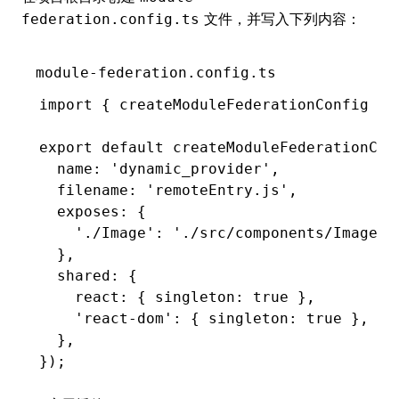
文件，并写入下列内容：
federation.config.ts
module-federation.config.ts
import
 { createModuleFederationConfig } 
export
 default
 createModuleFederationCon
  name
:
 'dynamic_provider'
,
  filename
:
 'remoteEntry.js'
,
  exposes
:
 {
    './Image'
:
 './src/components/Image.t
  }
,
  shared
:
 {
    react
:
 { singleton
:
 true
 }
,
    'react-dom'
:
 { singleton
:
 true
 }
,
  }
,
});