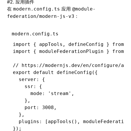
#
2. 应用插件
在
应用
modern.config.ts
@module-
：
federation/modern-js-v3
modern.config.ts
import
 { appTools
,
 defineConfig } 
from
 '
import
 { moduleFederationPlugin } 
from
 '
// https://modernjs.dev/en/configure/app
export
 default
 defineConfig
({
  server
:
 {
    ssr
:
 {
      mode
:
 'stream'
,
    }
,
    port
:
 3008
,
  }
,
  plugins
:
 [
appTools
()
,
 moduleFederation
});