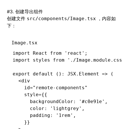
#
3. 创建导出组件
创建文件
，内容如
src/components/Image.tsx
下：
Image.tsx
import
 React 
from
 'react'
;
import
 styles 
from
 './Image.module.css'
;
export
 default
 ()
:
 JSX
.
Element
 =>
 (
  <
div
    id
=
"remote-components"
    style
=
{{
      backgroundColor
:
 '#c0e91e'
,
      color
:
 'lightgrey'
,
      padding
:
 '1rem'
,
    }}