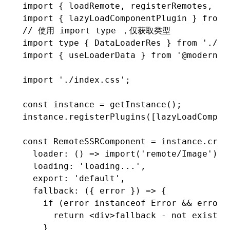
import
 { loadRemote
,
 registerRemotes
,
 ge
import
 { lazyLoadComponentPlugin } 
from
 
// 使用 import type ，仅获取类型
import
 type
 { DataLoaderRes } 
from
 './pa
import
 { useLoaderData } 
from
 '@modern-j
import
 './index.css'
;
const
 instance
 =
 getInstance
();
instance
.registerPlugins
([
lazyLoadCompon
const
 RemoteSSRComponent
 =
 instance
.crea
  loader
:
 () 
=>
 import
(
'remote/Image'
)
,
  loading
:
 'loading...'
,
  export
:
 'default'
,
  fallback
:
 ({ error }) 
=>
 {
    if
 (error 
instanceof
 Error
 &&
 error
.
      return
 <
div
>fallback - not existed
    }