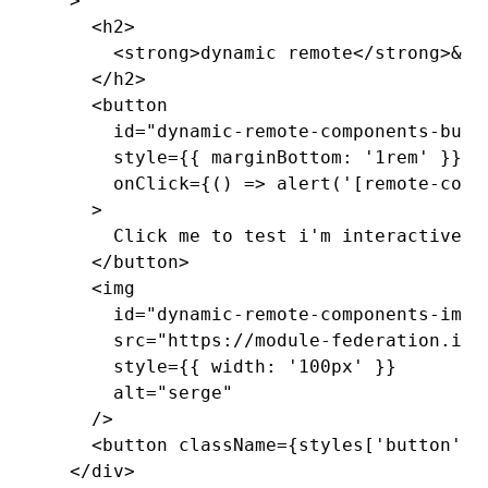
  >
    <
h2
>
      <
strong
>dynamic remote</
strong
>&nb
    </
h2
>
    <
button
      id
=
"dynamic-remote-components-butt
      style
=
{{ marginBottom
:
 '1rem'
 }}
      onClick
=
{() 
=>
 alert
(
'[remote-comp
    >
      Click me to test i'm interactive!
    </
button
>
    <
img
      id
=
"dynamic-remote-components-imag
      src
=
"https://module-federation.io/
      style
=
{{ width
:
 '100px'
 }}
      alt
=
"serge"
    />
    <
button
 className
=
{styles[
'button'
]}
  </
div
>