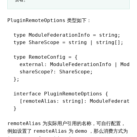
类型如下：
PluginRemoteOptions
type
 ModuleFederationInfo
 =
 string
;
type
 ShareScope
 =
 string
 |
 string
[];
type
 RemoteConfig
 =
 {
  external
:
 ModuleFederationInfo
 |
 Modul
  shareScope
?:
 ShareScope
;
};
interface
 PluginRemoteOptions
 {
  [remoteAlias
:
 string
]
:
 ModuleFederatio
}
为实际用户引用的名称，可自行配置，
remoteAlias
例如设置了
为
，那么消费方式为
remoteAlias
demo