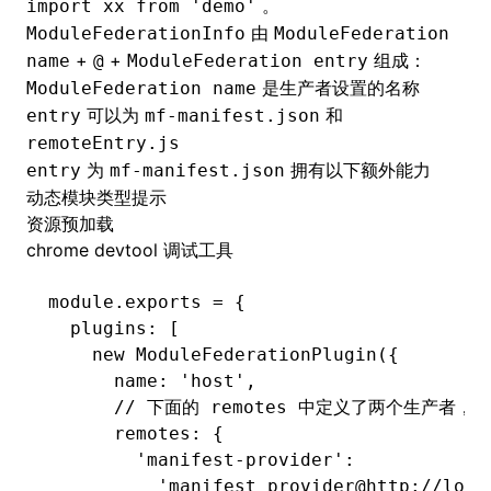
。
import xx from 'demo'
由
ModuleFederationInfo
ModuleFederation
+
+
组成：
name
@
ModuleFederation entry
是生产者设置的名称
ModuleFederation name
可以为
和
entry
mf-manifest.json
remoteEntry.js
为
拥有以下额外能力
entry
mf-manifest.json
动态模块类型提示
资源预加载
chrome devtool 调试工具
module
.
exports
 =
 {
  plugins
:
 [
    new
 ModuleFederationPlugin
({
      name
:
 'host'
,
      // 下面的 remotes 中定义了两个生产者，分别
      remotes
:
 {
        'manifest-provider'
:
          'manifest_provider@http://loca