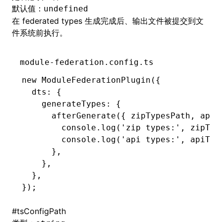
默认值：
undefined
在 federated types 生成完成后、输出文件被提交到文
件系统前执行。
module-federation.config.ts
new
 ModuleFederationPlugin
({
  dts
:
 {
    generateTypes
:
 {
      afterGenerate
({ zipTypesPath
,
 apiT
        console
.log
(
'zip types:'
,
 zipTyp
        console
.log
(
'api types:'
,
 apiTyp
      }
,
    }
,
  }
,
});
#
tsConfigPath