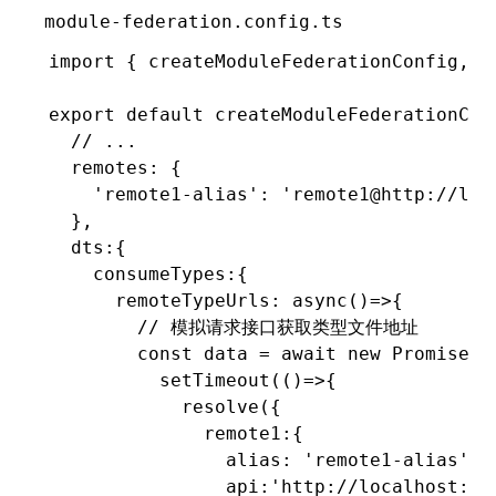
module-federation.config.ts
import
 { createModuleFederationConfig
,
 t
export
 default
 createModuleFederationCon
  // ...
  remotes
:
 {
    'remote1-alias'
:
 'remote1@http://loc
  }
,
  dts
:
{
    consumeTypes
:
{
      remoteTypeUrls
:
 async
()
=>
{
        // 模拟请求接口获取类型文件地址
        const
 data
 =
 await
 new
 Promise
<
m
          setTimeout
(()
=>
{
            resolve
({
              remote1
:
{
                alias
:
 'remote1-alias'
,
                api
:
'http://localhost:80