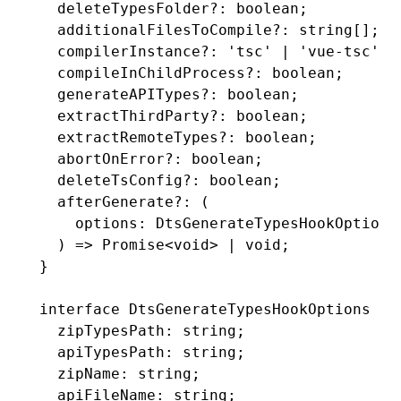
  deleteTypesFolder
?:
 boolean
;
  additionalFilesToCompile
?:
 string
[];
  compilerInstance
?:
 'tsc'
 |
 'vue-tsc'
;
  compileInChildProcess
?:
 boolean
;
  generateAPITypes
?:
 boolean
;
  extractThirdParty
?:
 boolean
;
  extractRemoteTypes
?:
 boolean
;
  abortOnError
?:
 boolean
;
  deleteTsConfig
?:
 boolean
;
  afterGenerate
?:
 (
    options
:
 DtsGenerateTypesHookOptions
  ) 
=>
 Promise
<
void
> 
|
 void
;
}
interface
 DtsGenerateTypesHookOptions
 {
  zipTypesPath
:
 string
;
  apiTypesPath
:
 string
;
  zipName
:
 string
;
  apiFileName
:
 string
;