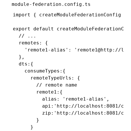
module-federation.config.ts
import
 { createModuleFederationConfig } 
export
 default
 createModuleFederationCon
  // ...
  remotes
:
 {
    'remote1-alias'
:
 'remote1@http://loc
  }
,
  dts
:
{
    consumeTypes
:
{
      remoteTypeUrls
:
 {
        // remote name
        remote1
:
{
          alias
:
 'remote1-alias'
,
          api
:
'http://localhost:8081/cus
          zip
:
'http://localhost:8081/cus
        }
      }