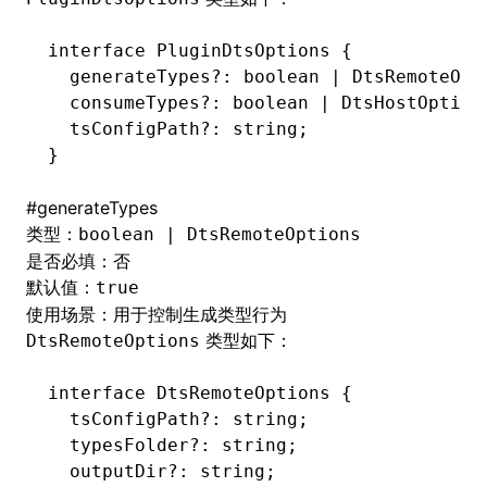
interface
 PluginDtsOptions
 {
  generateTypes
?:
 boolean
 |
 DtsRemoteOpt
  consumeTypes
?:
 boolean
 |
 DtsHostOption
  tsConfigPath
?:
 string
;
}
#
generateTypes
类型：
boolean | DtsRemoteOptions
是否必填：否
默认值：
true
使用场景：用于控制生成类型行为
类型如下：
DtsRemoteOptions
interface
 DtsRemoteOptions
 {
  tsConfigPath
?:
 string
;
  typesFolder
?:
 string
;
  outputDir
?:
 string
;