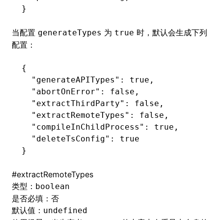
}
当配置
为
时，默认会生成下列
generateTypes
true
配置：
{
  "generateAPITypes"
:
 true
,
  "abortOnError"
:
 false
,
  "extractThirdParty"
:
 false
,
  "extractRemoteTypes"
:
 false
,
  "compileInChildProcess"
:
 true
,
  "deleteTsConfig"
:
 true
}
#
extractRemoteTypes
类型：
boolean
是否必填：否
默认值：
undefined