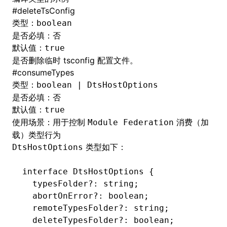
#
deleteTsConfig
类型：
boolean
是否必填：否
默认值：
true
是否删除临时 tsconfig 配置文件。
#
consumeTypes
类型：
boolean | DtsHostOptions
是否必填：否
默认值：
true
使用场景：用于控制
消费（加
Module Federation
载）类型行为
类型如下：
DtsHostOptions
interface
 DtsHostOptions
 {
  typesFolder
?:
 string
;
  abortOnError
?:
 boolean
;
  remoteTypesFolder
?:
 string
;
  deleteTypesFolder
?:
 boolean
;