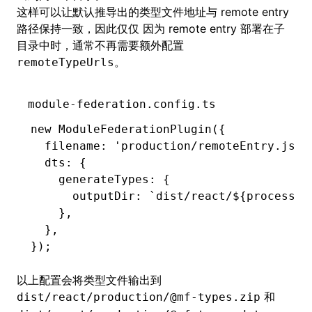
这样可以让默认推导出的类型文件地址与 remote entry
路径保持一致，因此仅仅 因为 remote entry 部署在子
目录中时，通常不再需要额外配置
。
remoteTypeUrls
module-federation.config.ts
new
 ModuleFederationPlugin
({
  filename
:
 'production/remoteEntry.js'
,
  dts
:
 {
    generateTypes
:
 {
      outputDir
:
 `dist/react/
${
process
.
e
    }
,
  }
,
});
以上配置会将类型文件输出到
和
dist/react/production/@mf-types.zip