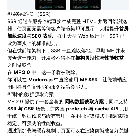
#
服务端渲染（SSR）
SSR 通过在服务器端直接生成完整 HTML 并返回给浏览
器，使页面无需等待客户端渲染即可显示，大幅提升
首屏
加载速度
与
SEO 表现
。在中大型 Web 应用中，SSR 已
成为事实上的标准能力。
但在微前端架构下，SSR 一直难以落地。早期 MF 并未
覆盖这一能力，开发者不得不在
架构灵活性
与
性能收益
之间做取舍。
在
MF 2.0
中，这一矛盾被消除。
你可以在
Modern.js
中直接使用
MF SSR
，让微前端应
用同样具备高性能的服务端渲染能力。
#
同构的数据预取方案
MF 2.0 提供了一套全新的
同构数据获取方案
，同时支持
SSR 与 CSR
场景，并内置
prefetch
与
cache
API，用
于统一数据预取与缓存管理，在不同渲染模式下都能获得
稳定、可预测的性能收益。
通过预加载与缓存机制，页面可以在渲染前就准备好关键