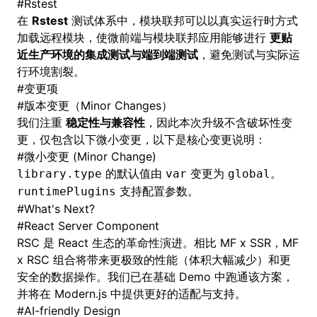
#
Rstest
在
Rstest
测试体系中，模块联邦可以以真实运行时方式
加载远程模块，使微前端与模块联邦应用能够进行
更贴
近生产环境的集成测试与端到端测试
，避免测试与实际运
行环境割裂。
#
变更项
#
版本变更（Minor Changes）
我们注重
稳定性与兼容性
，因此本次升级不含破坏性变
更，仅包含以下微小变更，以下是核心变更说明：
#
微小变更 (Minor Change)
的默认值由
变更为
。
library.type
var
global
支持配置参数。
runtimePlugins
#
What's Next?
#
React Server Component
RSC 是 React 生态的革命性演进。相比 MF x SSR，MF
x RSC 组合将带来更极致的性能（体积大幅减少）和更
安全的数据操作。我们已在基础 Demo 中跑通该方案，
并将在 Modern.js 中提供更好的适配与支持。
#
AI-friendly Design