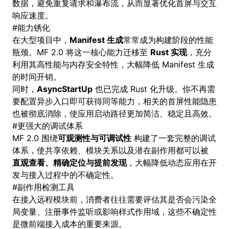
数据，避免重复请求和瀑布流，从而显著优化首屏与交互
响应速度。
#
能力锈化
在大型项目中，
Manifest 生成
常常成为构建阶段的性能
瓶颈。MF 2.0 将这一核心能力迁移至
Rust 实现
，充分
利用其高性能与内存安全特性，大幅降低 Manifest 生成
的时间开销。
同时，
AsyncStartUp
也已完成 Rust 化升级。你不再需
要配置异步入口即可获得同等能力，相关的首屏性能隐患
也被彻底消除，使应用启动路径更加简洁、稳定且高效。
#
更强大的调试体系
MF 2.0 围绕
可观测性与可调试性
构建了一套完整的调试
体系，使共享依赖、模块关系以及潜在副作用都可以被
直观查看、精确定位与提前发现
，大幅降低动态应用在开
发与接入过程中的不确定性。
#
副作用检测工具
在接入远程模块前，消费者往往需要评估其是否会污染全
局变量、注册事件监听或影响样式作用域，这些不确定性
是微前端接入成本的重要来源。