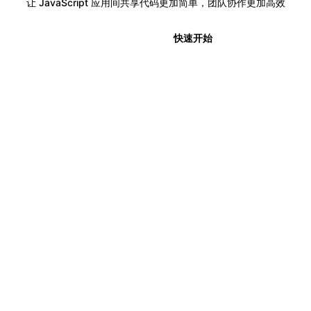
让 JavaScript 应用间共享代码更加简单，团队协作更加高效
🎉 发布公告
快速开始
⚡
代码共享
Module Federation 允许开发者以分散的方式在多个项目之
间共享代码，从而更容易管理复杂的应用程序。
📦