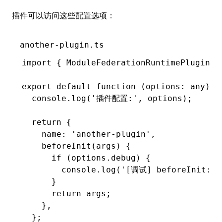
插件可以访问这些配置选项：
another-plugin.ts
import
 { ModuleFederationRuntimePlugin }
export
 default
 function
 (options
:
 any
)
:
 
  console
.log
(
'插件配置:'
,
 options);
  return
 {
    name
:
 'another-plugin'
,
    beforeInit
(args) {
      if
 (
options
.debug) {
        console
.log
(
'[调试] beforeInit: '
      }
      return
 args;
    }
,
  };