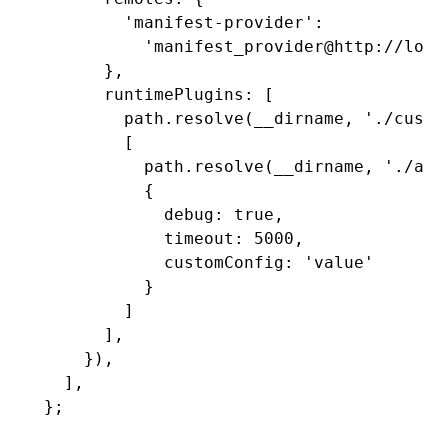
        'manifest-provider'
:
          'manifest_provider@http://loca
      }
,
      runtimePlugins
:
 [
        path
.resolve
(__dirname
,
 './custo
        [
          path
.resolve
(__dirname
,
 './ano
          {
            debug
:
 true
,
            timeout
:
 5000
,
            customConfig
:
 'value'
          }
        ]
      ]
,
    })
,
  ]
,
};