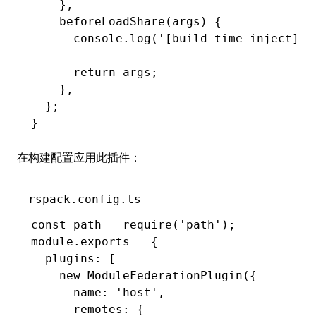
    }
,
    beforeLoadShare
(args) {
      console
.log
(
'[build time inject] b
      return
 args;
    }
,
  };
}
在构建配置应用此插件：
rspack.config.ts
const
 path
 =
 require
(
'path'
);
module
.
exports
 =
 {
  plugins
:
 [
    new
 ModuleFederationPlugin
({
      name
:
 'host'
,
      remotes
:
 {