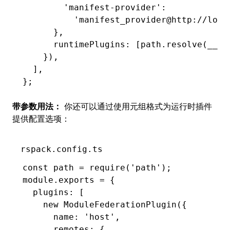
        'manifest-provider'
:
          'manifest_provider@http://loca
      }
,
      runtimePlugins
:
 [
path
.resolve
(__di
    })
,
  ]
,
};
带参数用法：
你还可以通过使用元组格式为运行时插件
提供配置选项：
rspack.config.ts
const
 path
 =
 require
(
'path'
);
module
.
exports
 =
 {
  plugins
:
 [
    new
 ModuleFederationPlugin
({
      name
:
 'host'
,
      remotes
:
 {